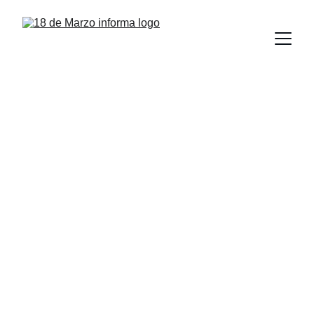
Actualiza la UAT a 
su personal 
administrativo en 
materia de 
normatividad y 