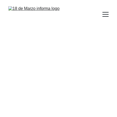
Asamblea de la 
UAT aprueba 
nuevas carreras y 
preparatoria en 
Nuevo Laredo