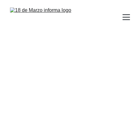
Con visión 
humanista 
estudiantes de la 
UAT transforman 
cruces peatonales