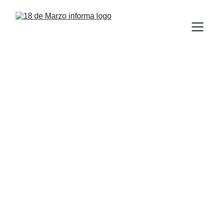
Destaca Dámaso 
Anaya apoyo de 
directivos para la 
transformación de 
la UAT