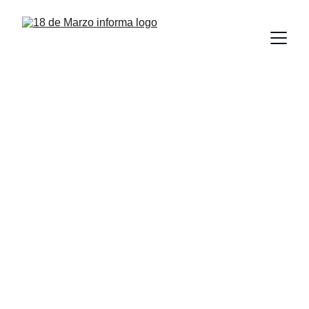
Dotará la UAT de 
espacios accesibles 
para la educación 
inclusiva en el 
Campus Tampico