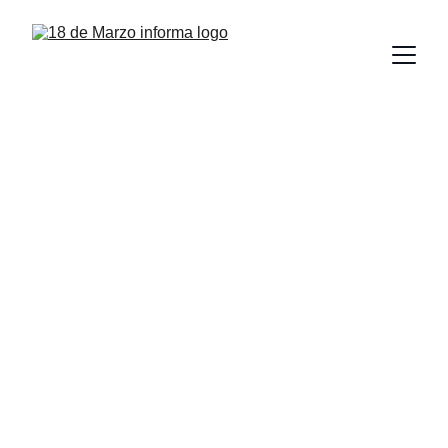
Emite la UAT 
convocatoria para 
la publicación de 
libros digitales