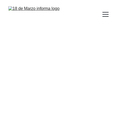
Estudiantes de la 
UAT destacan en 
simposio de 
educación en el 
South Texas College