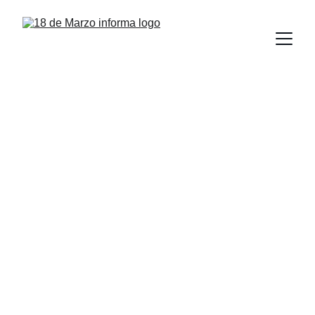
Estudiantes de la 
UAT obtienen pase 
a la Olimpiada 
Nacional de 
Química