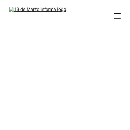
Felicita rector a las 
softbolistas de la UAT 
por hacer historia en la 
LMS