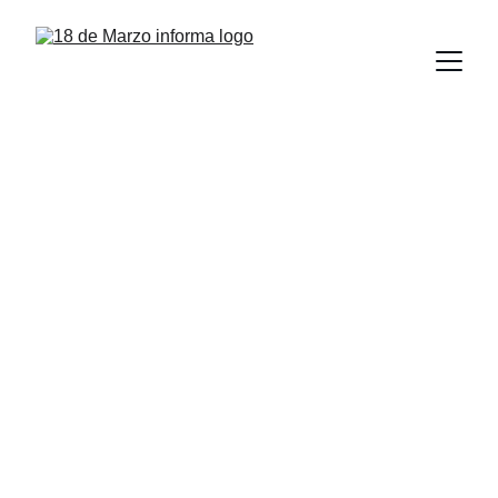
Firma la UAT 
convenio con 
Escuela de 
Economía Social 
de España