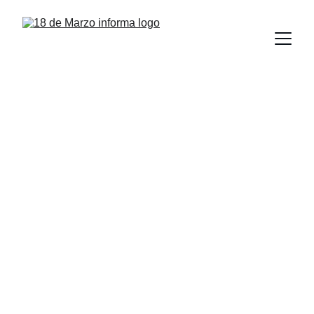
La UAT suma 
cuatro nuevas 
medallas en el 
Nacional de 
Taekwondo 
ANUIES 2025