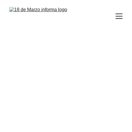
Incrementa la UAT 
el apoyo de becas a 
sus estudiantes