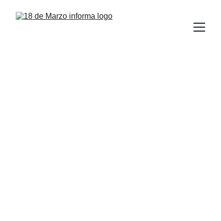
La FMVZ UAT 
celebra 67 años de 
formar 
profesionales de 
excelencia