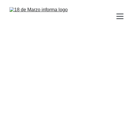
La UAT es aliada 
de la 
transformación 
que impulsamos en 
Tamaulipas: Dr. 
Américo Villarreal