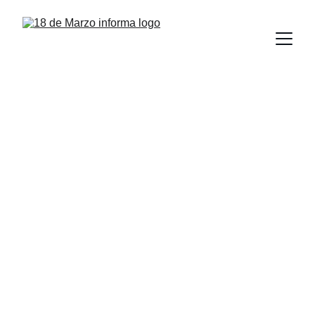
Lanza la UAT 
convocatoria para 
la publicación de 
libros digitales