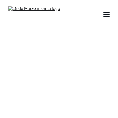
Logra la UAT 500 
plazas para sus 
egresados en 
Aduanas de México