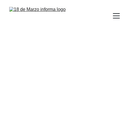
Organiza la UAT 
campamento de 
verano científico 
infantil “Amor por 
la ciencia
”