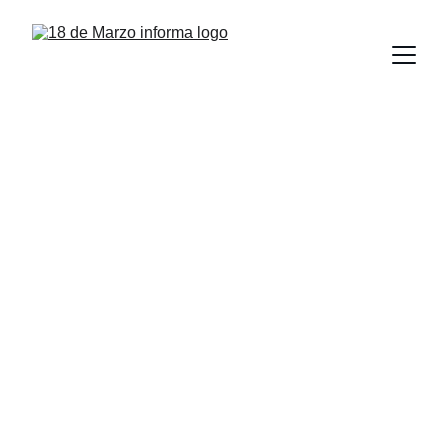
Presenta la UAT el 
encuentro de cine y 
video “Contra el 
silencio todas las 
voces”