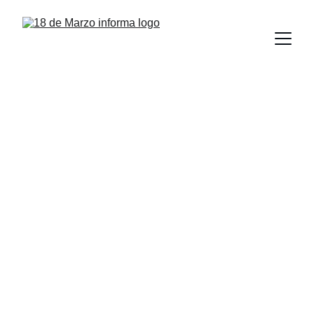
Preside Isolda Rendón 
evento de la UAT por 
el Día Internacional de 
la Mujer