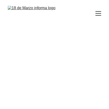
Realiza la UAT un 
coloquio sobre el 
bicentenario de la 
Constitución de 
1824