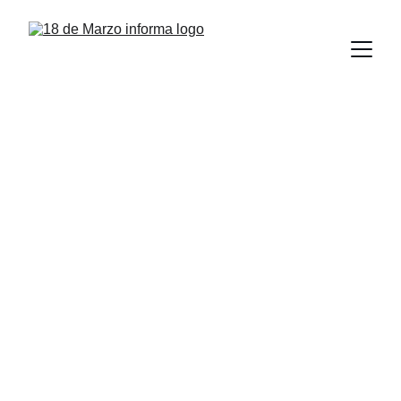
Rector y 
estudiantes de la 
UAT comparten 
jornada 
universitaria