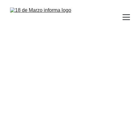
Van taekwondoínes 
de la UAT a 
selectivo nacional